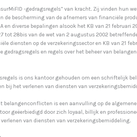
AssurMiFID -gedragsregels” van kracht. Zij vinden hun wet
 van de bescherming van de afnemers van financiële pro
en diverse bepalingen alsook het KB van 21 februari 201
27 tot 28bis van de wet van 2 augustus 2002 betreffende
ciële diensten op de verzekeringssector en KB van 21 feb
e gedragsregels en regels over het beheer van belangen
egels is ons kantoor gehouden om een schriftelijk belei
n bij het verlenen van diensten van verzekeringsbemid
nt belangenconflicten is een aanvulling op de algemen
or geëerbiedigd door zich loyaal, billijk en professionee
t verlenen van diensten van verzekeringsbemiddeling.