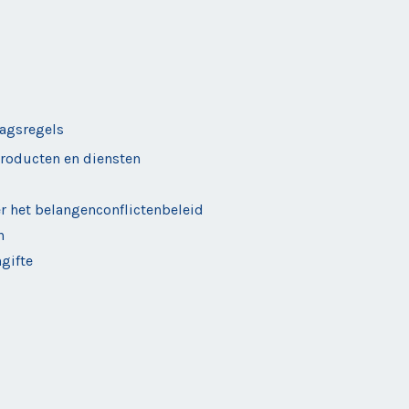
agsregels
roducten en diensten
er het belangenconflictenbeleid
n
gifte