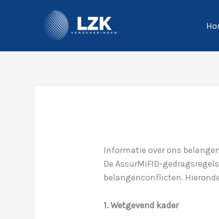
Spring
naar
Ho
de
inhoud
Informatie over ons belangen
De AssurMiFID-gedragsregels 
belangenconflicten. Hieronde
1. Wetgevend kader