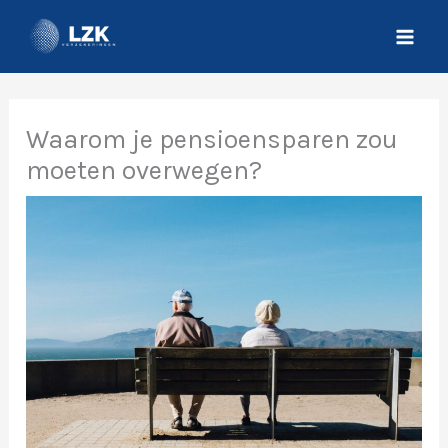
Spring
naar
de
inhoud
Waarom je pensioensparen zou
moeten overwegen?