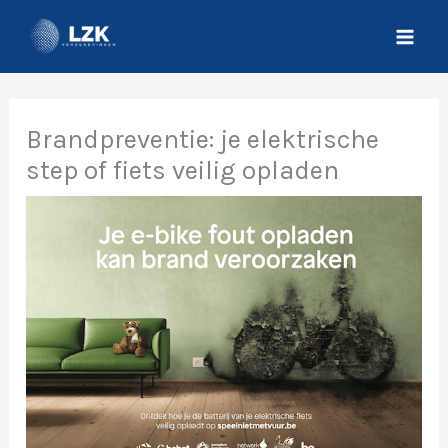
Spring
naar
de
inhoud
Brandpreventie: je elektrische
step of fiets veilig opladen