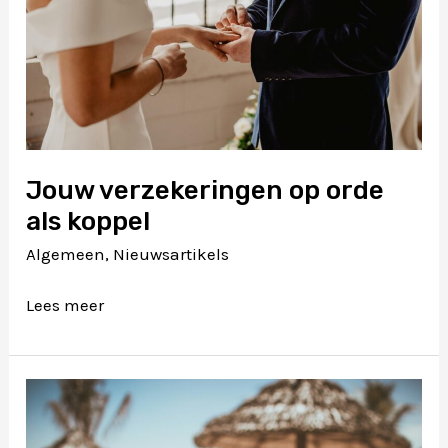
Jouw verzekeringen op orde
als koppel
Algemeen
,
Nieuwsartikels
Jouw
Lees meer
verzekeringen
op
orde
als
koppel