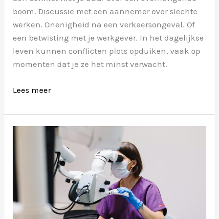
boom. Discussie met een aannemer over slechte
werken. Onenigheid na een verkeersongeval. Of
een betwisting met je werkgever. In het dagelijkse
leven kunnen conflicten plots opduiken, vaak op
momenten dat je ze het minst verwacht.
Gelijk
Lees meer
hebben
is
één
ding.
Gelijk
krijgen?
Daar
helpt
je