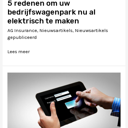
5 redenen om uw
bedrijfswagenpark nu al
elektrisch te maken
AG Insurance
,
Nieuwsartikels
,
Nieuwsartikels
gepubliceerd
5
Lees meer
redenen
om
uw
bedrijfswagenpark
nu
al
elektrisch
te
maken